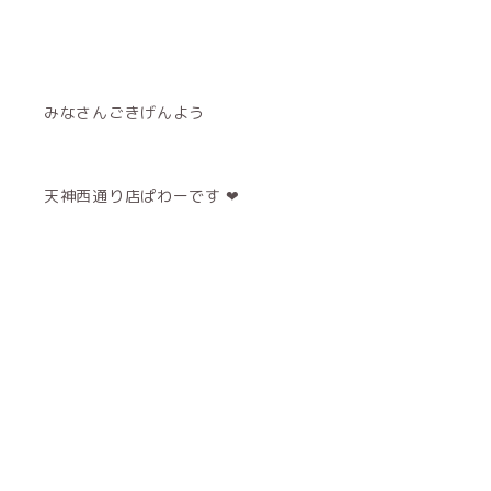
みなさんごきげんよう
天神西通り店ぱわーです ❤︎