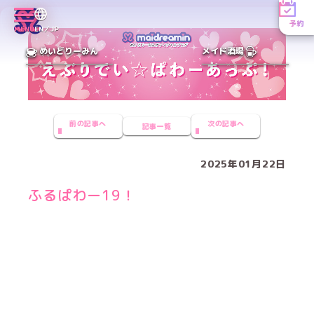
予約
MENU
EN／JP
めいどりーみん
メイド酒場
前の記事へ
次の記事へ
記事一覧
2025年01月22日
ふるぱわー19！