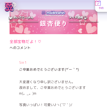
予約
MENU
EN／JP
めいどりーみん
メイド酒場
全部宝物だよ！♡
へのコメント
Sin1
ご卒業おめでとうございます(*´ー｀*)
大変遅くなり申し訳ございません。
改めまして、ご卒業おめでとうございます
m(。_。)m
写真いっぱい！可愛い♪ヽ(´▽｀)/