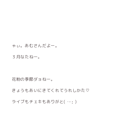
ゃぃ。あむさんだよー。
３月なたねー。
花粉の季節ダョねー。
きょうもあいにきてくれてうれしかた♡
ライブもチェキもありがと( ･-･̥ )