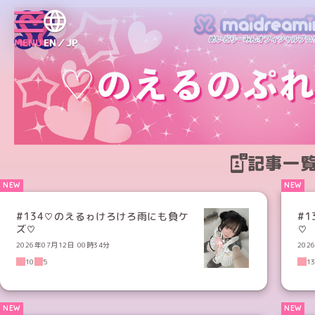
MENU
EN／JP
記事一
#134♡のえるゎけろけろ雨にも負ケ
#
ズ♡
♡
2026年07月12日 00時34分
202
10
5
1