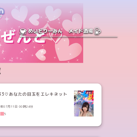
めいどりーみん
メイド酒場
覧
133♡あなたの目玉をエレキネット
6年07月11日 00時24分
3
5