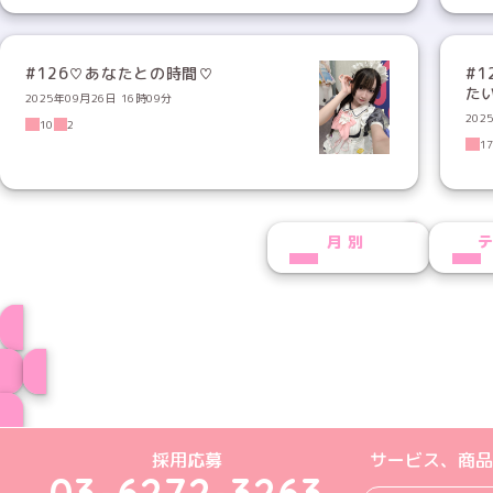
#126♡あなたとの時間♡
#
た
2025年09月26日 16時09分
202
10
2
1
NEXT
月別
のえるプロフィー
ブログ トップペー
めいどりーみんTikTok公式アカウン
めいどりーみんX公式アカウント
めいどりーみんInstagra
めいどりーみんFace
めいどりーみんY
採用応募
サービス、商品
03-6272-3263