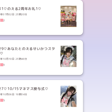
131♡のえる2周年お礼1♡
6年07月02日 23時20分
0
2
129♡あなたとのえるせいかつスタ
ト♡
5年10月10日 23時46分
7
3
27♡10/15マネマス授与式♡
5年10月06日 19時34分
2
5