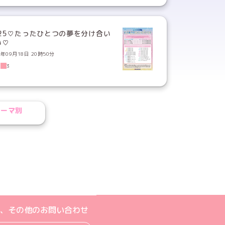
125♡たったひとつの夢を分け合い
い♡
5年09月18日 20時50分
7
3
テーマ別
ル
ジへ
ト
m公式アカウント
book公式アカウント
ouTube公式アカウント
、その他のお問い合わせ