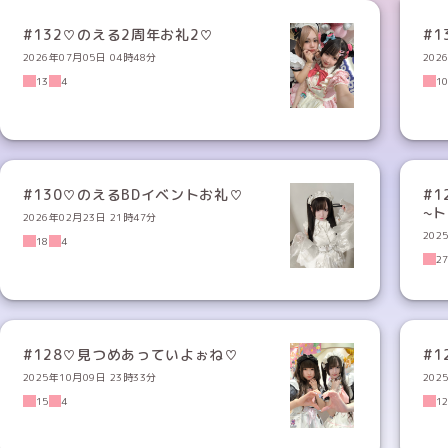
#132♡のえる2周年お礼2♡
#
2026年07月05日 04時48分
202
13
4
1
#130♡のえるBDイベントお礼♡
#
~
2026年02月23日 21時47分
202
18
4
2
#128♡見つめあっていよぉね♡
#1
2025年10月09日 23時33分
202
15
4
1