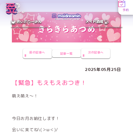
予約
MENU
EN／JP
めいどりーみん
メイド酒場
前の記事へ
次の記事へ
記事一覧
2025年05月25日
【緊急】もえもえおつき！
萌え萌え〜！
今日お月お給仕します！
会いに来てね\(＞ω＜)/