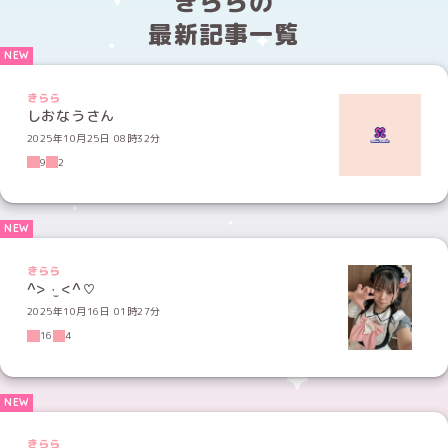
きららの
最新記事一覧
きらら
しおなうさん
2025年10月25日 08時32分
9
2
きらら
^> ·̫ <^♡
2025年10月16日 01時27分
16
4
きらら