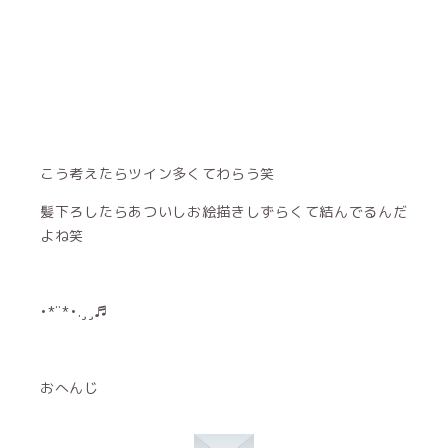
こう考えたらツイン多くてわらう笑
髪下ろしたらあついしお絵描きしずらくて結んでるんだ
よね笑
•*¨*•.¸¸♬︎
おへんじ