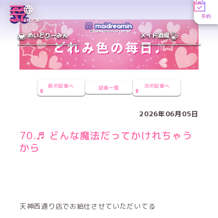
予約
MENU
EN／JP
めいどりーみん
メイド酒場
前の記事へ
次の記事へ
記事一覧
2026年06月05日
70.♬ どんな魔法だってかけれちゃう
から
天神西通り店でお給仕させていただいてる