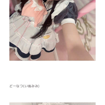
どーなつ(いぬみみ)