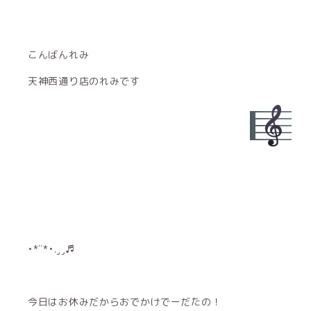
こんばんれみ
天神西通り店のれみです
•*¨*•.¸¸♬︎
今日はお休みだからおでかけでーだたの！