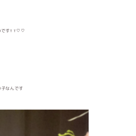
すт т♡♡
い子なんです