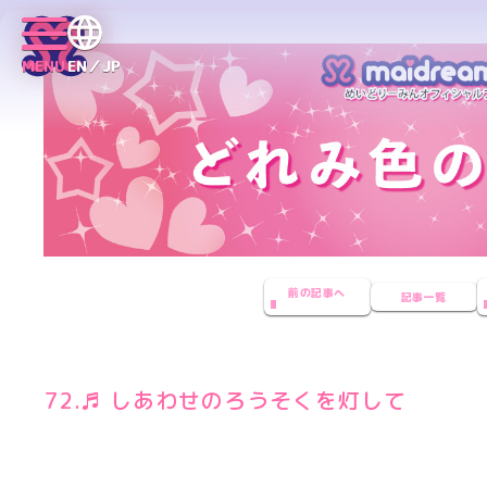
MENU
EN／JP
前の記事へ
記事一覧
72.♬ しあわせのろうそくを灯して