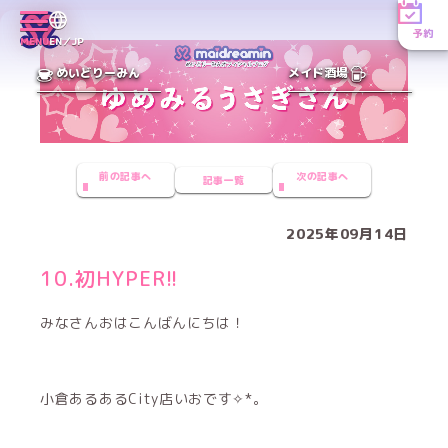
予約
MENU
EN／JP
めいどりーみん
メイド酒場
前の記事へ
次の記事へ
記事一覧
2025年09月14日
10.初HYPER!!
みなさんおはこんばんにちは！
小倉あるあるCity店いおです✧*｡