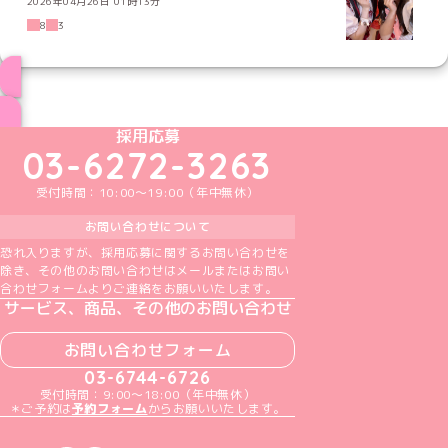
2026年04月26日 01時13分
8
3
ブログ トップページへ
めいどりーみんTikTok公式アカウント
めいどりーみんX公式アカウント
めいどりーみんInstagram公式アカウント
めいどりーみんFacebook公式アカウン
めいどりーみんYouTube公式アカ
採用応募
03-6272-3263
受付時間：10:00～19:00（年中無休）
お問い合わせについて
恐れ入りますが、採用応募に関するお問い合わせを
除き、その他のお問い合わせはメールまたはお問い
合わせフォームよりご連絡をお願いいたします。
サービス、商品、その他のお問い合わせ
お問い合わせフォーム
03-6744-6726
受付時間：9:00～18:00（年中無休）
＊ご予約は
予約フォーム
からお願いいたします。