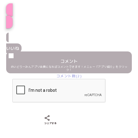
あいりプロフィール
いいね
コメント
めいどりーみんアプリ会員になればコメントできます！メニュー「アプリ紹介」をクリッ
ク！
コメント数(2)
Xでシェアする
LINEでシェアする
Facebookでシェアする
シェアする