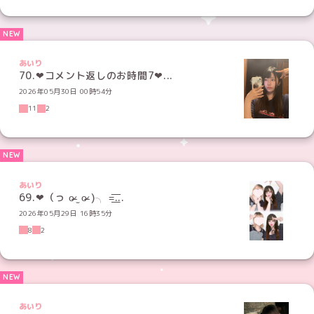
あいり
70.‪‪❤︎コメント返しのお時間7‪‪❤︎...
2026年05月30日 00時54分
11
2
あいり
69.‪‪❤︎‬（っ o̴̶̷ ̫ o̴̶̷ )╮ =͟͟͞͞...
2026年05月29日 16時35分
8
2
あいり