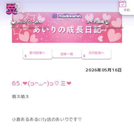
予約
MENU
EN／JP
めいどりーみん
メイド酒場
前の記事へ
次の記事へ
記事一覧
2026年05月16日
65.‪‪❤︎‬(⊃ᴖ⩊ᴖ)⊃♡ミ‪‪❤︎‬
萌え萌え
小倉あるあるcity店のあいりです♡