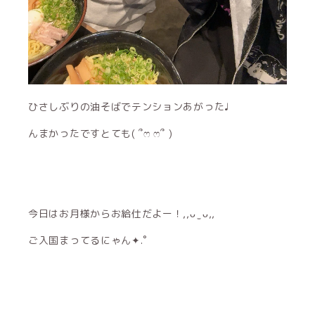
ひさしぶりの油そばでテンションあがった♩
んまかったですとても‎( ՞ෆ ෆ՞ )
今日はお月様からお給仕だよー！,,ᴗ ̫ ᴗ,,
ご入国まってるにゃん✦.˚