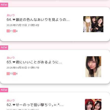
あいり
64.‪‪❤︎‬最近の色んなあいりを見ようの...
2026年05月13日 21時34分
11
4
あいり
63.‪‪❤︎‬君にいいことがあるように‪‪...
2026年04月30日 01時57分
13
4
あいり
62.‪‪❤︎‬せーのっで狙い撃ち♡｡+:*.‪...