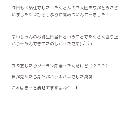
昨日もお給仕でした！たくさんのご入国ありがとうござ
いました♡♡ひさしぶりに高めついんてーるした！
すいちゃんのお誕生日当日ということでたくさん盛り上
がりーみんできてたのしかったです( ᴗ̀ ̫ᴗ́ )
ヲタ芸したりソーラン節踊ったんだけど（？？？）
目が覚めたら身体がバッキバキでした笑笑
これはきっと痩せてますよね‪^_−ｂ