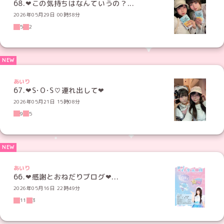
68.‪‪❤︎‬この気持ちはなんていうの？‪...
2026年05月29日 00時38分
5
2
あいり
67.‪‪❤︎‬S･O･S♡連れ出して‪‪❤︎
2026年05月21日 15時08分
9
5
あいり
66.‪‪❤︎‬感謝とおねだりブログ‪‪❤︎...
2026年05月16日 22時49分
11
3