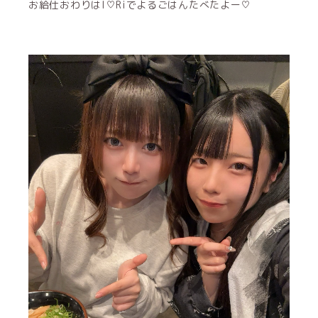
お給仕おわりはI♡Riでよるごはんたべたよー♡