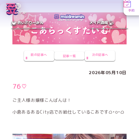
予約
MENU
EN／JP
めいどりーみん
メイド酒場
前の記事へ
次の記事へ
記事一覧
2026年05月10日
76♡
ご主人様お嬢様こんばんは！
小倉あるあるCity店でお給仕しているこあですᜊ•o•ᜊ