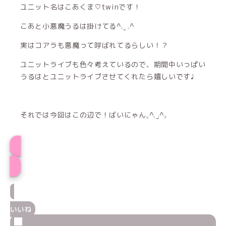
ユニット名はこあくま♡twinです！
こあと小悪魔うるは掛けてる^. ̫ .^
実はコアラも悪魔って呼ばれてるらしい！？
ユニットライブも色々考えているので、期間中いっぱい
うるはとユニットライブさせてくれたら嬉しいです♩
それでは今回はこの辺で！ばいにゃん꜀^. ̫.^꜆
こあプロフィール
いいね