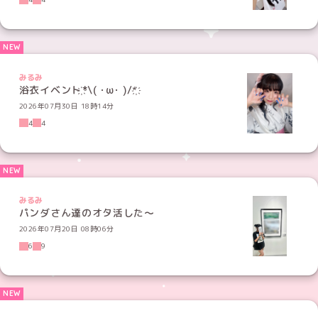
みるみ
浴衣イベント҉*\( ･ω･ )/*҉
2026年07月30日 18時14分
4
4
みるみ
パンダさん達のオタ活した〜
2026年07月20日 08時06分
6
9