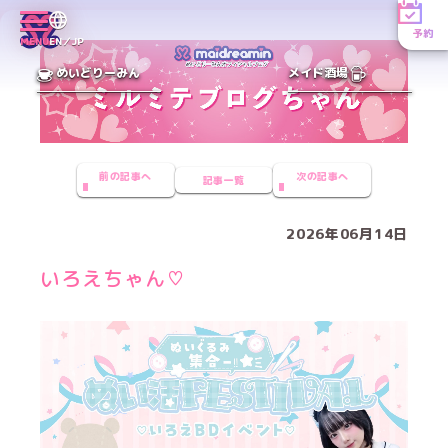
予約
MENU
EN／JP
めいどりーみん
メイド酒場
前の記事へ
次の記事へ
記事一覧
2026年06月14日
いろえちゃん♡