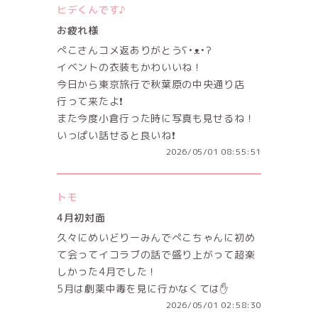
ヒデくんです♪
お疲れ様
ぺこさんコメ返ありがとうʕ•ᴥ•ʔ
イベントの衣装もかわいいね！
今日から東京旅行で秋葉原の中央通り店
行って来たよ❗️
また今度小倉行った時に写真も見せるね！
いっぱい話せると良いね❗️
2026/05/01 08:55:51
トモ
4月初対面
久々にめいどりーみんでぺこちゃんに初め
て会ってイコラブの話で盛り上がって超楽
しかった4月でした！
5月は劇薬中毒を見に行かなくては✋
2026/05/01 02:58:30