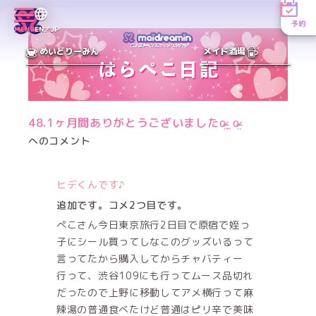
予約
MENU
EN／JP
めいどりーみん
メイド酒場
48.1ヶ月間ありがとうございましたo̴̶̷̤ ̫ o̴̶̷̤
へのコメント
ヒデくんです♪
追加です。コメ2つ目です。
ぺこさん今日東京旅行2日目で原宿で姪っ
子にシール買ってしなこのグッズいるって
言ってたから購入してからチャバティー
行って、渋谷109にも行ってムース品切れ
だったので上野に移動してアメ横行って麻
辣湯の普通食べたけど普通はピリ辛で美味