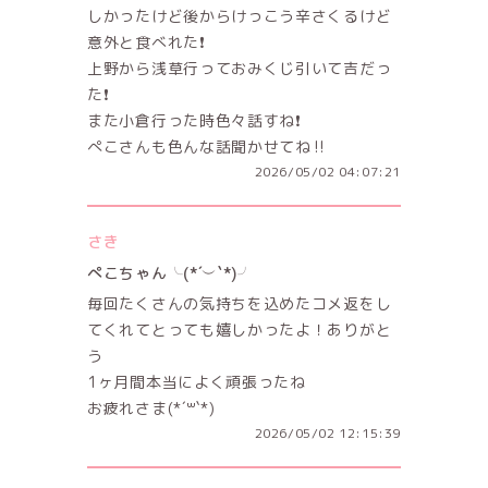
しかったけど後からけっこう辛さくるけど
意外と食べれた❗️
上野から浅草行っておみくじ引いて吉だっ
た❗️
また小倉行った時色々話すね❗️
ぺこさんも色んな話聞かせてね‼️
2026/05/02 04:07:21
さき
ぺこちゃん╰(*´︶`*)╯
毎回たくさんの気持ちを込めたコメ返をし
てくれてとっても嬉しかったよ！ありがと
う
1ヶ月間本当によく頑張ったね
お疲れさま(*´꒳`*)
2026/05/02 12:15:39