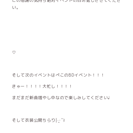
この感謝の気持ち絶対イベントの日お返しさせてくださ
い。
♡
そして次のイベントはぺこのBDイベント！！！
きゃー！！！！大忙し！！！！
まだまだ新曲増やし中なので楽しみしてください♩
そして衣装公開ちらり|·̫･‪ˆ꒱