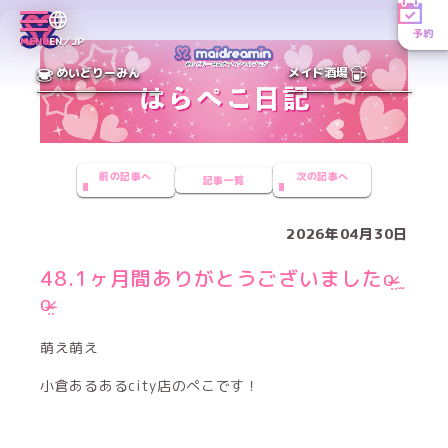
予約
MENU
EN／JP
めいどりーみん
メイド酒場
前の記事へ
次の記事へ
記事一覧
2026年04月30日
48.1ヶ月間ありがとうございましたo̴̶̷̤ ̫
o̴̶̷̤
萌え萌え
小倉あるあるcity店のぺこです！