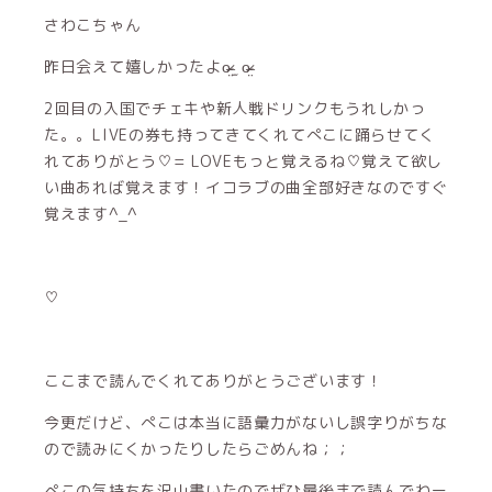
さわこちゃん
昨日会えて嬉しかったよo̴̶̷̤ ̫ o̴̶̷̤
2回目の入国でチェキや新人戦ドリンクもうれしかっ
た。。LIVEの券も持ってきてくれてぺこに踊らせてく
れてありがとう♡= LOVEもっと覚えるね♡覚えて欲し
い曲あれば覚えます！イコラブの曲全部好きなのですぐ
覚えます‎^_^
♡
ここまで読んでくれてありがとうございます！
今更だけど、ぺこは本当に語彙力がないし誤字りがちな
ので読みにくかったりしたらごめんね；；
ぺこの気持ちを沢山書いたのでぜひ最後まで読んでねー