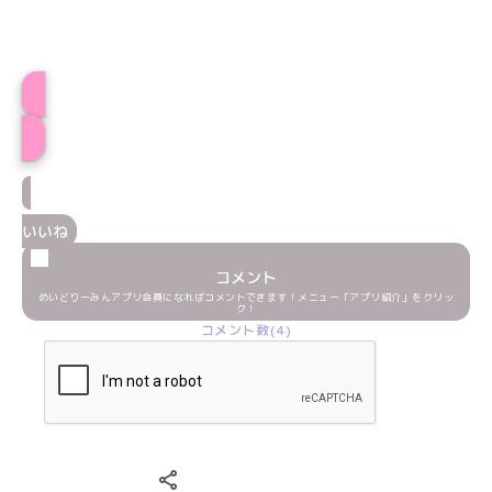
えとプロフィール
いいね
コメント
めいどりーみんアプリ会員になればコメントできます！メニュー「アプリ紹介」をクリッ
ク！
コメント数(4)
Xでシェアする
LINEでシェアする
Facebookでシェアする