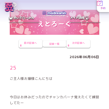
予約
MENU
EN／JP
めいどりーみん
メイド酒場
前の記事へ
次の記事へ
記事一覧
2026年06月06日
25
ご主人様お嬢様こんにちは
今日はお休みだったのでチャンカパーナ覚えたくて練習
してたー