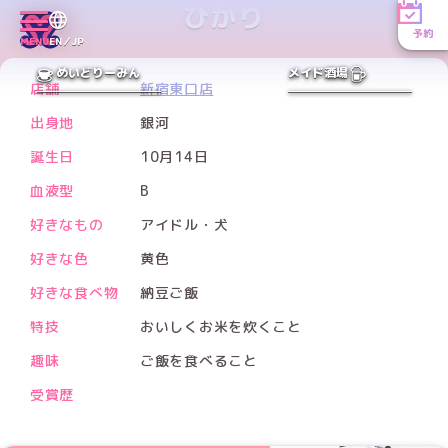
ひかり
予約
Xアカウント
MENU
EN／JP
PREV
NEXT
めいどりーみん
メイド酒場
店舗
新宿東口店
出身地
銀河
誕生日
10月14日
血液型
B
好きなもの
アイドル・犬
好きな色
黄色
好きな食べ物
納豆ご飯
特技
おいしくお米を炊くこと
趣味
ご飯を食べること
受賞歴