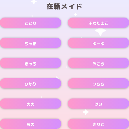
在籍メイド
ことり
ふわたまご
Xアカウント
ちゃま
ゆーゆ
Xアカウント
Xアカウント
きゃろ
みこら
Xアカウント
Xアカウント
ひかり
つらら
Xアカウント
Xアカウント
のの
けい
Xアカウント
Xアカウント
ちの
きりこ