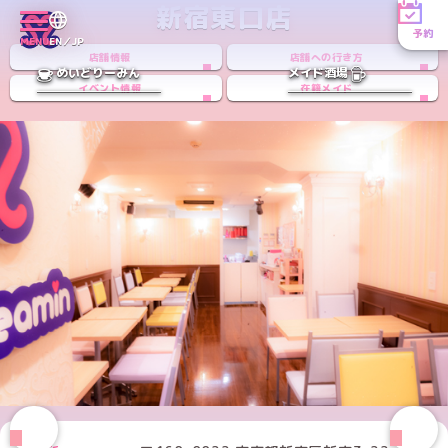
新宿東口店
予約
MENU
EN／JP
店舗情報
店舗への行き方
めいどりーみん
メイド酒場
イベント情報
在籍メイド
Instagramアカウント
Xアカウント
TikTokアカウント
PREV
NEXT