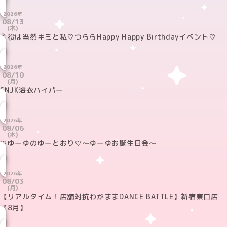
2026年
08/13
(木)
主役は当然キミと私♡つららHappy Happy Birthdayイベント♡
2026年
08/10
(月)
SNJK浴衣ハイパー
2026年
08/06
(木)
♡ゆーゆのゆーとおり♡～ゆーゆお誕生日会～
2026年
08/03
(月)
【リアルタイム！店舗対抗わがままDANCE BATTLE】新宿東口店
【8月】