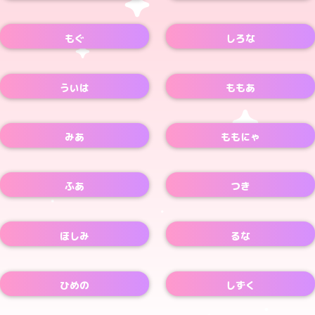
Xアカウント
Xアカウント
もぐ
しろな
Xアカウント
Xアカウント
ういは
ももあ
みあ
ももにゃ
ふあ
つき
Xアカウント
ほしみ
るな
ひめの
しずく
Xアカウント