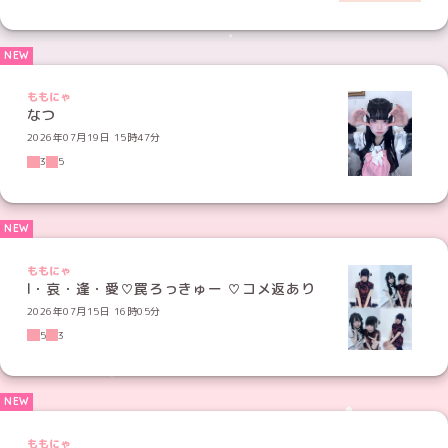
ももにゃ
なつ
2026年07月19日 15時47分
3
5
ももにゃ
l・哀・逢・愛♡罠ろっきゅー ♡コメ返あり
2026年07月15日 16時05分
5
3
ももにゃ