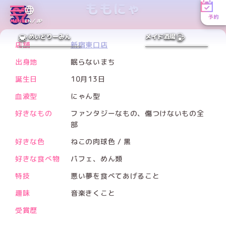
ももにゃ
予約
MENU
EN／JP
PREV
NEXT
めいどりーみん
メイド酒場
店舗
新宿東口店
出身地
眠らないまち
誕生日
10月13日
血液型
にゃん型
好きなもの
ファンタジーなもの、傷つけないもの全
部
好きな色
ねこの肉球色 / 黒
好きな食べ物
パフェ、めん類
特技
悪い夢を食べてあげること
趣味
音楽きくこと
受賞歴