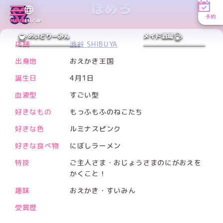
ぽめろ
予約
Xアカウント
MENU
EN／JP
PREV
NEXT
めいどりーみん
メイド酒場
店舗
渋谷 SHIBUYA
出身地
おえかき王国
誕生日
4月1日
血液型
すごい型
好きなもの
もっふもふのねこたち
好きな色
ルミナスピンク
好きな食べ物
にぼしラーメン
特技
ご主人さま・おじょうさまのにがおえを
かくこと！
趣味
おえかき・すいみん
受賞歴