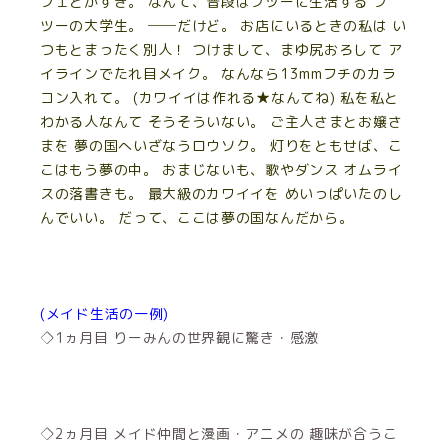
フェとかすき。 なんて、普段はフツーに生活する フ
ツーの大学生。 ──だけど。 お店にいるときの私は い
つもとまったく別人！ つけまして、まゆ尻おろして ア
イラインでたれ目メイク。 なんなら13mmフチのカラ
コン入れて。 (カワイイは作れる★なんてね) 私を私と
わかる人なんて そうそういない。 ご主人さまとお嬢さ
まを 夢の国へいざなうロウソク。 灯りをともせば、こ
こはもう夢の中。 おまじないも、歌やダンス オムライ
スの落書きも。 最大級のカワイイを めいっぱいたのし
んでいい。 だって、ここは夢の国なんだから。
(メイド生活の一例)
◇1ヵ月目 りーみんの世界観に驚き・感激
◇2ヵ月目 メイド仲間と漫画・アニメの 趣味が合うこ