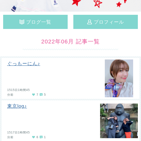
ブログ一覧
プロフィール
2022年06月 記事一覧
ぐっもーにん♪
1515日1時間45
分前
7
5
東京log♪
1517日1時間45
分前
6
1