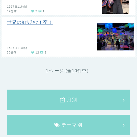
1527日11時間
19分前
2
1
世界のｶｵﾘﾁｬﾝ！卒！
1527日11時間
30分前
12
2
1ペ ージ (全10件中）
月別
テーマ別