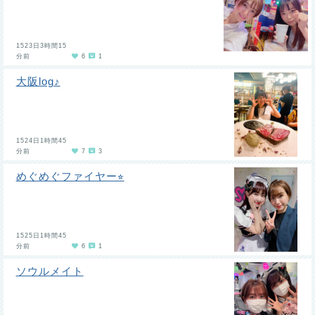
1523日3時間15
分前
6
1
大阪log♪
1524日1時間45
分前
7
3
めぐめぐファイヤー⭐︎
1525日1時間45
分前
6
1
ソウルメイト