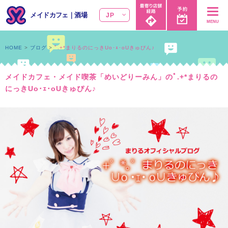
メイドカフェ
｜
酒場
JP
MENU
HOME
ブログ
ﾟ.+*まりるのにっきUo･ｪ･oUきゅぴん♪
メイドカフェ・メイド喫茶「めいどりーみん」のﾟ.+*まりるの
にっきUo･ｪ･oUきゅぴん♪