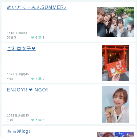
めいどりーみんSUMMER♪
1518日10時間
56分前
6
1
ご利益女子❤︎
1521日1時間45
分前
7
2
ENJOY!! ❤︎ NGO‼︎
1523日1時間45
分前
7
5
名古屋log♪