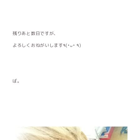
残りあと数日ですが、
よろしくおねがいします٩(•ᴗ• ٩)
ば。