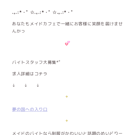
.｡.:*・ﾟ ☆.｡.:*・ﾟ ☆.｡.:*・ﾟ
あなたもメイドカフェで一緒にお客様に笑顔を届けませ
んかっ
バイトスタッフ大募集*゜
求人詳細はコチラ
↓ ↓ ↓
夢の国への入り口
メイドのバイトなら制服がかわいいと話題のめいどりー