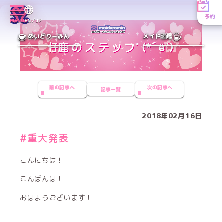
予約
MENU
EN／JP
めいどりーみん
メイド酒場
前の記事へ
次の記事へ
記事一覧
2018年02月16日
#重大発表
こんにちは！
こんばんは！
おはようございます！