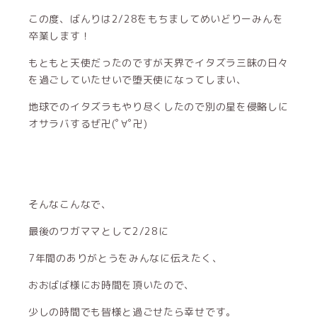
この度、ばんりは2/28をもちましてめいどりーみんを
卒業します！
もともと天使だったのですが天界でイタズラ三昧の日々
を過ごしていたせいで堕天使になってしまい、
地球でのイタズラもやり尽くしたので別の星を侵略しに
オサラバするぜ卍(ﾟ∀ﾟ卍)
そんなこんなで、
最後のワガママとして2/28に
7年間のありがとうをみんなに伝えたく、
おおばば様にお時間を頂いたので、
少しの時間でも皆様と過ごせたら幸せです。