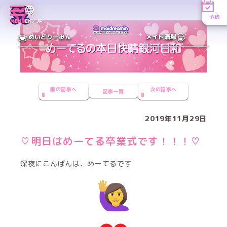
予約
MENU
EN／JP
めいどりーみん
メイド酒場
前の記事へ
次の記事へ
記事一覧
2019年11月29日
♡明日はめーてる卒業式です！！！♡
深夜にこんばんは、めーてるです