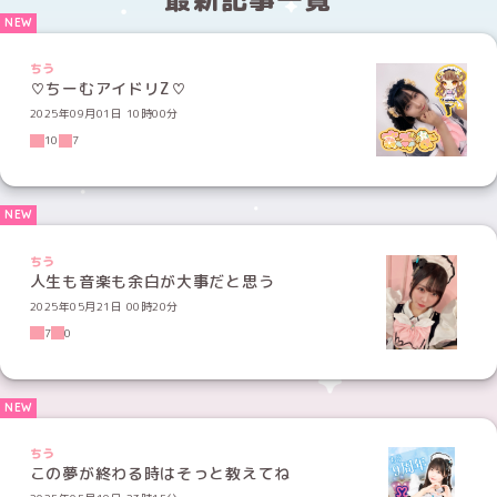
ちう
♡ちーむアイドリZ♡
2025年09月01日 10時00分
10
7
ちう
人生も音楽も余白が大事だと思う
2025年05月21日 00時20分
7
0
ちう
この夢が終わる時はそっと教えてね