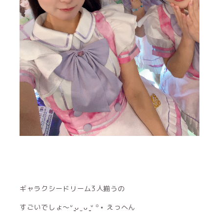
ギャラクシードリーム3人揃うの
すごいでしょ〜ᐡ ̳ᴗ ̫ ᴗ ̳ᐡ ꙳⋆ えっへん