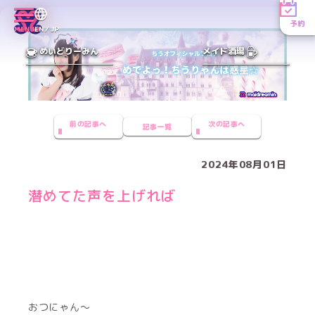
予約
MENU
EN／JP
めいどりーみん
メイド酒場
前の記事へ
次の記事へ
記事一覧
2024年08月01日
潜めてた声を上げれば
おつにゃん〜