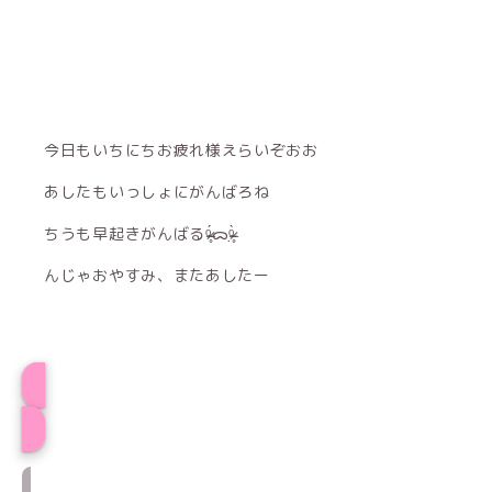
今日もいちにちお疲れ様えらいぞおお
あしたもいっしょにがんばろね
ちうも早起きがんばるᵒ̴̶̷̥́ᯅᵒ̴̶̷̣̥̀
んじゃおやすみ、またあしたー
ちうプロフィール