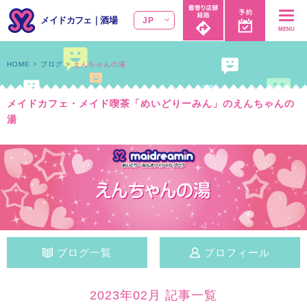
メイドカフェ
｜
酒場
JP
MENU
HOME
ブログ
えんちゃんの湯
メイドカフェ・メイド喫茶「めいどりーみん」のえんちゃんの
湯
ブログ一覧
プロフィール
2023年02月 記事一覧