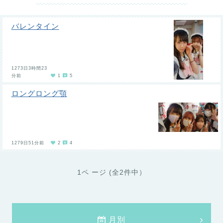
バレンタイン
1273日3時間23
分前
1
5
ロングロング顎
1279日51分前
2
4
1ペ ージ (全2件中）
月別