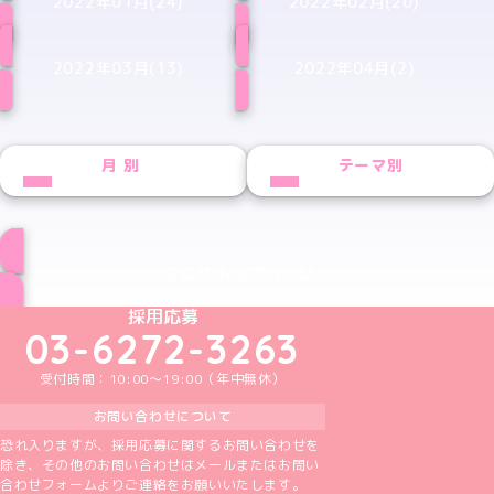
2022年01月(24)
2022年02月(20)
2022年03月(13)
2022年04月(2)
月別
テーマ別
ブログ トップページへ
めいどりーみんTikTok公式アカウント
めいどりーみんX公式アカウント
めいどりーみんInstagram公式アカウント
めいどりーみんFacebook公式アカウン
めいどりーみんYouTube公式アカ
採用応募
03-6272-3263
受付時間：10:00～19:00（年中無休）
お問い合わせについて
恐れ入りますが、採用応募に関するお問い合わせを
除き、その他のお問い合わせはメールまたはお問い
合わせフォームよりご連絡をお願いいたします。