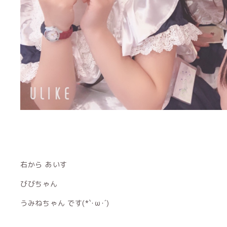
右から あいす
びびちゃん
うみねちゃん です(*`･ω･´)