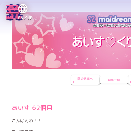
MENU
EN／JP
前の記事へ
記事一覧
あいす 62個目
こんばんわ！！