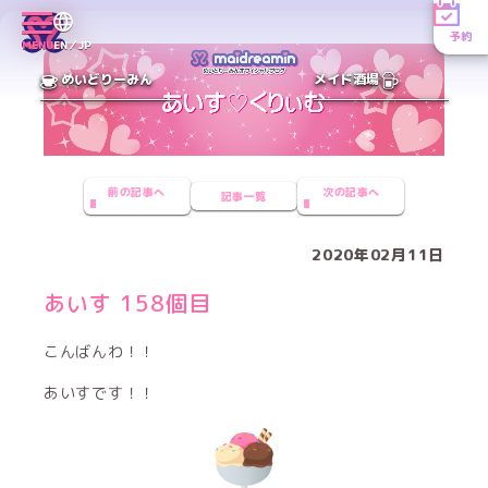
予約
MENU
EN／JP
めいどりーみん
メイド酒場
前の記事へ
次の記事へ
記事一覧
2020年02月11日
あいす 158個目
こんばんわ！！
あいすです！！