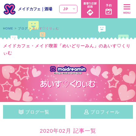
メイドカフェ
｜
酒場
JP
MENU
HOME
ブログ
あいす♡くりぃむ
メイドカフェ・メイド喫茶「めいどりーみん」のあいす♡くり
ぃむ
ブログ一覧
プロフィール
2020年02月 記事一覧