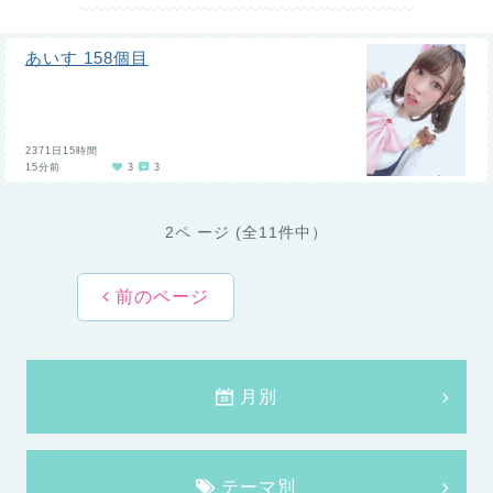
あいす 158個目
2371日15時間
15分前
3
3
2ペ ージ (全11件中）
前のページ
月別
テーマ別