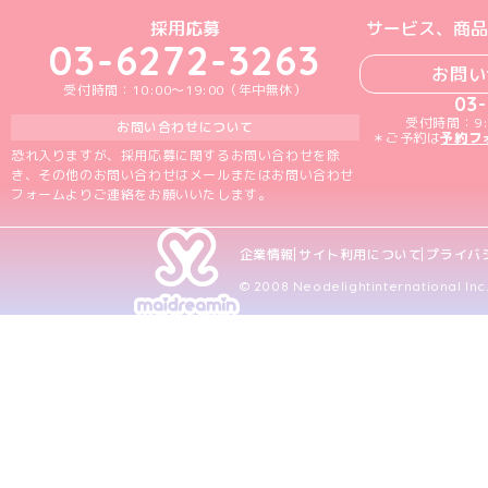
めいどりーみんTikTok公式アカウン
めいどりーみんX公式アカウント
めいどりーみんInstagra
めいどりーみんFace
めいどりーみんY
採用応募
サービス、商品
03-6272-3263
お問い
受付時間：10:00～19:00（年中無休）
03
受付時間：9:
お問い合わせについて
＊ご予約は
予約フ
恐れ入りますが、採用応募に関するお問い合わせを除
き、その他のお問い合わせはメールまたはお問い合わせ
フォームよりご連絡をお願いいたします。
企業情報
サイト利用について
プライバ
© 2008 Neodelightinternational Inc