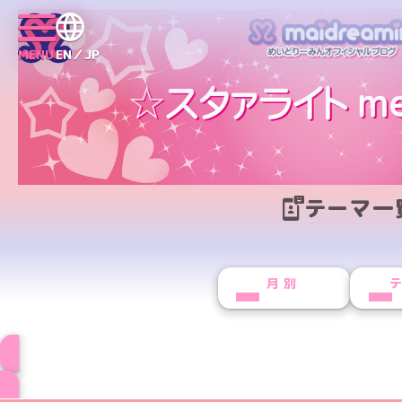
MENU
EN／JP
テーマ一
月別
ブログ トップペー