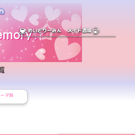
めいどりーみん
メイド酒場
覧
テーマ別
ジへ