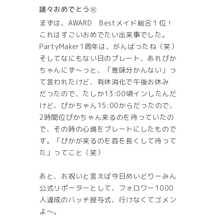
諸々おめでとう㊗
まずは、AWARD Bestメイド総合１位！
これはすごいおめでたい出来事でした。
PartyMaker1周年は、がんばったね（笑）
そしてなにもない日のプレート、あれぴか
ちゃんにず〜っと、「意味分かんない」っ
て言われたけど、有休消化で午後お休み
だったので、たしか13:00頃インしたんだ
けど、ぴかちゃん15:00からだったので、
2時間位ぴかちゃん来るのを待っていたの
で、その時の心境をプレートにしたもので
す。「ぴかが来るのを首を長くして待って
た」ってこと（笑）
あと、お祝いと言えば今日めいどりーみん
公式リポーターとして、フォロワー1000
人達成のバッチ授与式、行けなくてゴメン
よ〜。