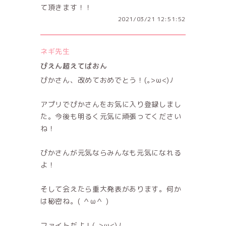
て頂きます！！
2021/03/21 12:51:52
ネギ先生
ぴえん超えてぱおん
ぴかさん、改めておめでとう！(｡>ω<)ﾉ
アプリでぴかさんをお気に入り登録しまし
た。今後も明るく元気に頑張ってください
ね！
ぴかさんが元気ならみんなも元気になれる
よ！
そして会えたら重大発表があります。何か
は秘密ね。( ＾ω＾ )
ファイトだよ！(｡>ω<)ﾉ