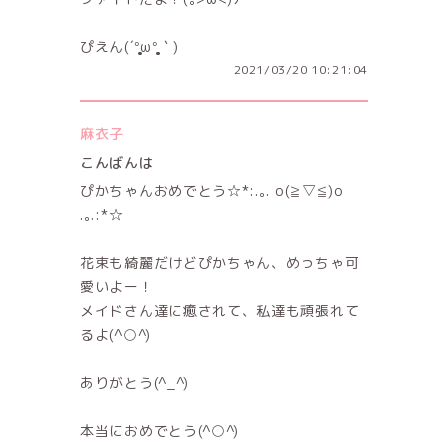
ぴえん(´°̥̥̥̥̥̥̥̥ω°̥̥̥̥̥̥̥̥｀)
2021/03/20 10:21:04
麻衣子
こんばんは
ぴかちゃんおめでとう☆*:.｡. o(≧▽≦)o
.｡.:*☆
花束も綺麗だけどぴかちゃん、めっちゃ可
愛いよー！
メイドさん達に癒されて、私達も頑張れて
るよ(^○^)
ありがとう(^_^)
本当におめでとう(^○^)