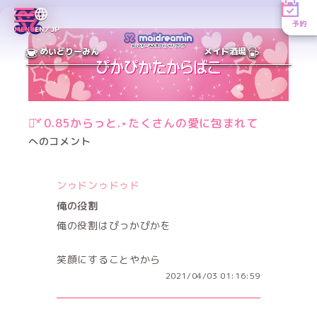
予約
MENU
EN／JP
めいどりーみん
メイド酒場
⋆͛*͛ 0.85からっと.⋆たくさんの愛に包まれて
へのコメント
ンゥドンゥドゥド
俺の役割
俺の役割はぴっかぴかを
笑顔にすることやから
2021/04/03 01:16:59