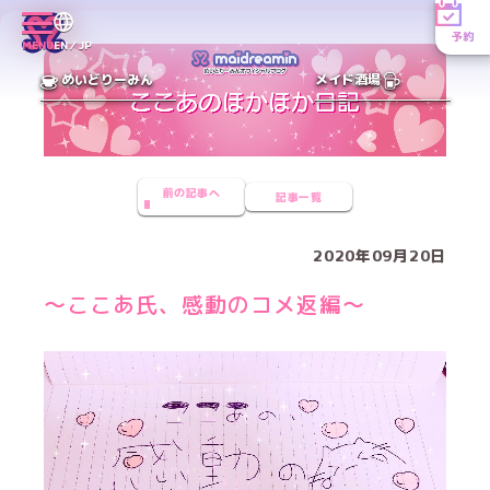
予約
MENU
EN／JP
めいどりーみん
メイド酒場
前の記事へ
記事一覧
2020年09月20日
〜ここあ氏、感動のコメ返編〜