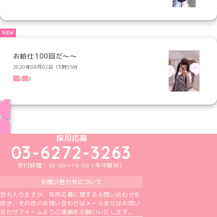
お給仕100回だ〜〜
2020年08月02日 13時55分
2
2
ブログ トップページへ
めいどりーみんTikTok公式アカウント
めいどりーみんX公式アカウント
めいどりーみんInstagram公式アカウント
めいどりーみんFacebook公式アカウン
めいどりーみんYouTube公式アカ
採用応募
03-6272-3263
受付時間：10:00～19:00（年中無休）
お問い合わせについて
恐れ入りますが、採用応募に関するお問い合わせを
除き、その他のお問い合わせはメールまたはお問い
合わせフォームよりご連絡をお願いいたします。