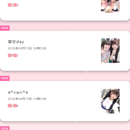
2
4
幸せday
2020年08月15日 18時55分
9
2
ฅ^>ω<^ฅ‬
2020年08月13日 14時05分
6
6