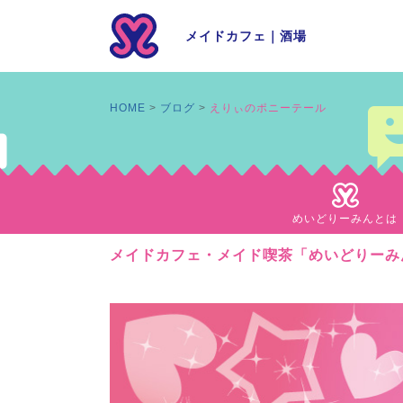
メイドカフェ
｜
酒場
HOME
ブログ
えりぃのポニーテール
めいどりーみんとは
メイドカフェ・メイド喫茶「めいどりーみ