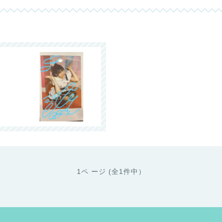
1ペ ージ (全1件中）