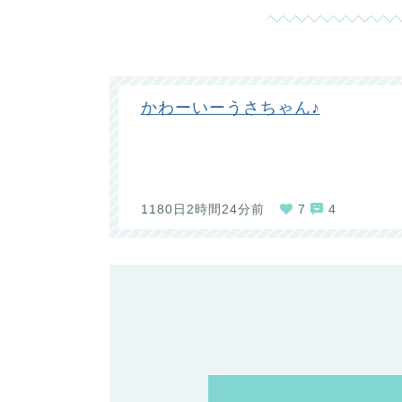
かわーいーうさちゃん♪
1180日2時間24分前
7
4