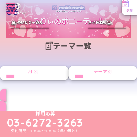
予約
MENU
EN／JP
めいどりーみん
メイド酒場
テーマ一覧
月別
テーマ別
ブログ トップページへ
めいどりーみんTikTok公式アカウント
めいどりーみんX公式アカウント
めいどりーみんInstagram公式アカウント
めいどりーみんFacebook公式アカウン
めいどりーみんYouTube公式アカ
採用応募
03-6272-3263
受付時間：10:00～19:00（年中無休）