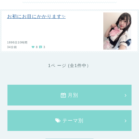
お初にお目にかかります✨
1896日10時間
34分前
8
3
1ペ ージ (全1件中）
月別
テーマ別