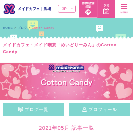
メイドカフェ
｜
酒場
JP
MENU
HOME
ブログ
Cotton Candy
メイドカフェ・メイド喫茶「めいどりーみん」のCotton
Candy
ブログ一覧
プロフィール
2021年05月 記事一覧