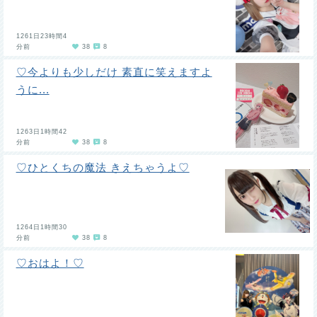
1261日23時間4
分前
38
8
♡今よりも少しだけ 素直に笑えますよ
うに...
1263日1時間42
分前
38
8
♡ひとくちの魔法 きえちゃうよ♡
1264日1時間30
分前
38
8
♡おはよ！♡