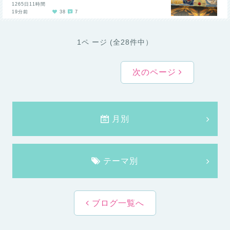
1265日11時間
19分前
38
7
1ペ ージ (全28件中）
次のページ
月別
テーマ別
ブログ一覧へ