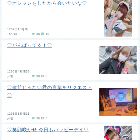
♡オシャレをしたから会いたいな♡
1259日10時間
15分前
38
10
♡がんばってる！♡
1260日4時間39
分前
38
6
♡建前じゃない君の言葉をリクエスト
♡
1261日1時間11
分前
38
5
♡笑顔咲かせ 今日もハッピーデイ♡