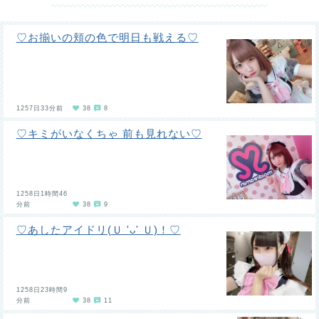
♡お揃いの頬の色で明日も戦える♡
1257日33分前
38
8
♡キミがいなくちゃ 前も見れない♡
1258日1時間46
分前
38
9
♡あしたアイドリ(Ｕ 'ᴗ' Ｕ)！♡
1258日23時間9
分前
38
11