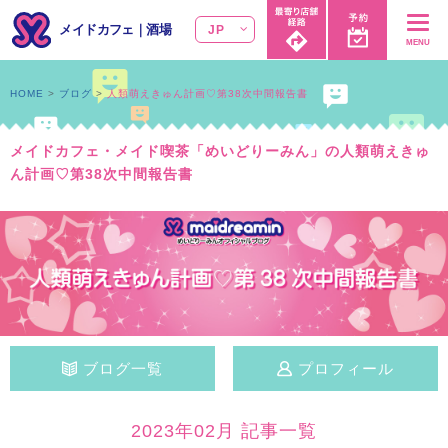
メイドカフェ
｜
酒場
JP
MENU
HOME
ブログ
人類萌えきゅん計画♡第38次中間報告書
メイドカフェ・メイド喫茶「めいどりーみん」の人類萌えきゅ
ん計画♡第38次中間報告書
ブログ一覧
プロフィール
2023年02月 記事一覧