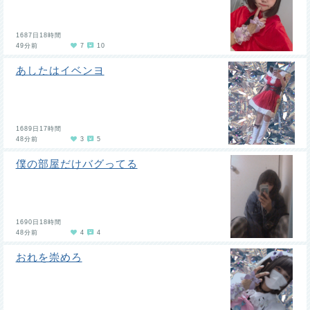
1687日18時間
49分前
7
10
あしたはイベンヨ
1689日17時間
48分前
3
5
僕の部屋だけバグってる
1690日18時間
48分前
4
4
おれを崇めろ