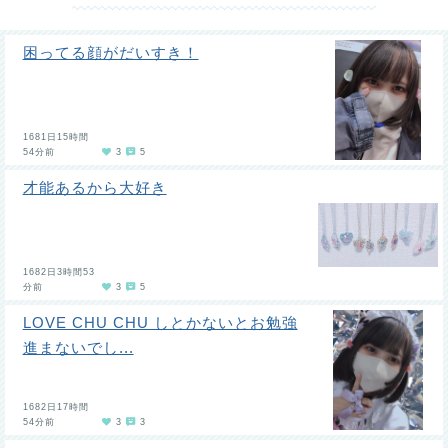
困ってる顔がだいすき！
1681日15時間
54分前
3
5
才能あるから大好き
1682日3時間53
分前
3
5
LOVE CHU CHU しとかないとお勉強
進まないでし...
1682日17時間
54分前
3
3