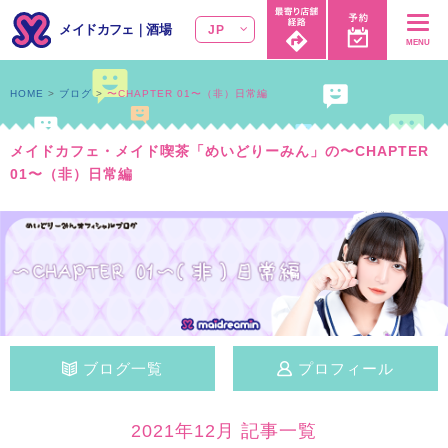
メイドカフェ
｜
酒場
JP
MENU
HOME
ブログ
〜CHAPTER 01〜（非）日常編
メイドカフェ・メイド喫茶「めいどりーみん」の〜CHAPTER
01〜（非）日常編
ブログ一覧
プロフィール
2021年12月 記事一覧