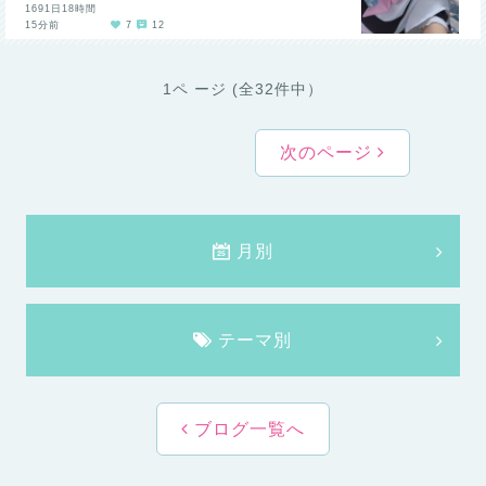
1691日18時間
15分前
7
12
1ペ ージ (全32件中）
次のページ
月別
テーマ別
ブログ一覧へ