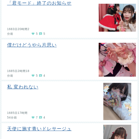
「君モード」終了のお知らせ
1683日20時間2
分前
5
5
僕だけどうやら片思い
1685日2時間18
分前
5
4
私 変われない
1685日17時間
54分前
7
4
天使に施す青いドレサージュ