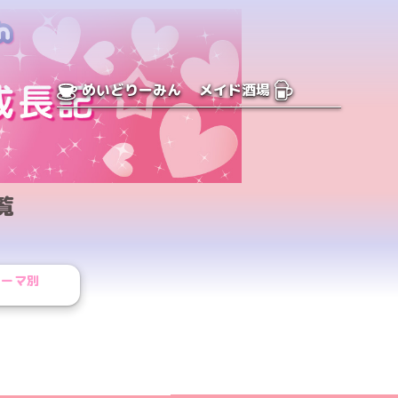
めいどりーみん
メイド酒場
覧
テーマ別
ジへ