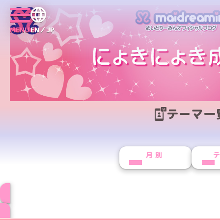
MENU
EN／JP
テーマ一
月別
ブログ トップペー