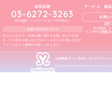
めいどりーみんTikTok公式アカウン
めいどりーみんX公式アカウント
めいどりーみんInstagra
めいどりーみんFace
めいどりーみんY
採用応募
サービス、商品
03-6272-3263
お問い
受付時間：10:00～19:00（年中無休）
03
受付時間：9:
お問い合わせについて
＊ご予約は
予約フ
恐れ入りますが、採用応募に関するお問い合わせを除
き、その他のお問い合わせはメールまたはお問い合わせ
フォームよりご連絡をお願いいたします。
企業情報
サイト利用について
プライバ
© 2008 Neodelightinternational Inc