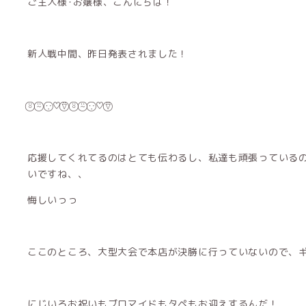
ご主人様･お嬢様、こんにちは！
新人戦中間、昨日発表されました！
⍤⃝ ⍨⃝ ∵⃝♡⍢⃝ ⍤⃝ ⍨⃝ ∵⃝♡⍢⃝
応援してくれてるのはとても伝わるし、私達も頑張っている
いですね、、
悔しいっっ
ここのところ、大型大会で本店が決勝に行っていないので、
にじいろお祝いもブロマイドもタペもお迎えするんだ！