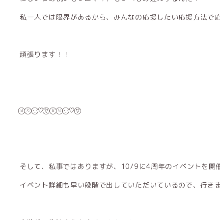
私一人では限界があるから、みんなの応援したい応援方法で
頑張ります！！
⍤⃝ ⍨⃝ ∵⃝♡⍢⃝ ⍤⃝ ⍨⃝ ∵⃝♡⍢⃝
そして、私事ではありますが、10/9に4周年のイベントを開
イベント詳細も早い段階で出していただいているので、行き