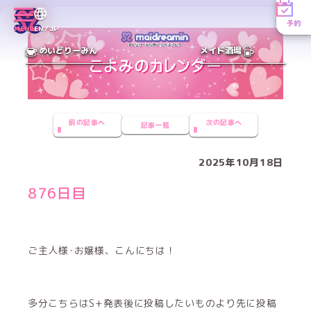
予約
MENU
EN／JP
めいどりーみん
メイド酒場
前の記事へ
次の記事へ
記事一覧
2025年10月18日
876日目
ご主人様･お嬢様、こんにちは！
多分こちらはS+発表後に投稿したいものより先に投稿