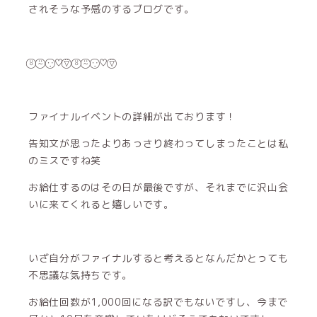
されそうな予感のするブログです。
⍤⃝ ⍨⃝ ∵⃝♡⍢⃝ ⍤⃝ ⍨⃝ ∵⃝♡⍢⃝
ファイナルイベントの詳細が出ております！
告知文が思ったよりあっさり終わってしまったことは私
のミスですね笑
お給仕するのはその日が最後ですが、それまでに沢山会
いに来てくれると嬉しいです。
いざ自分がファイナルすると考えるとなんだかとっても
不思議な気持ちです。
お給仕回数が1,000回になる訳でもないですし、今まで