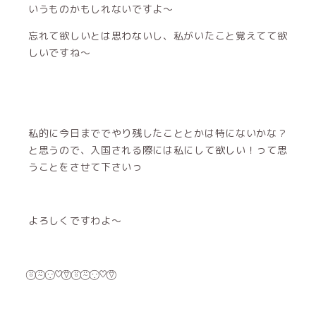
いうものかもしれないですよ〜
忘れて欲しいとは思わないし、私がいたこと覚えてて欲
しいですね〜
私的に今日まででやり残したこととかは特にないかな？
と思うので、入国される際には私にして欲しい！って思
うことをさせて下さいっ
よろしくですわよ〜
⍤⃝ ⍨⃝ ∵⃝♡⍢⃝ ⍤⃝ ⍨⃝ ∵⃝♡⍢⃝