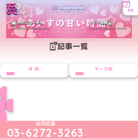
予約
MENU
EN／JP
めいどりーみん
メイド酒場
記事一覧
月別
テーマ別
プロフィール
ブログ トップページへ
めいどりーみんTikTok公式アカウント
めいどりーみんX公式アカウント
めいどりーみんInstagram公式アカウント
めいどりーみんFacebook公式アカウン
めいどりーみんYouTube公式アカ
採用応募
03-6272-3263