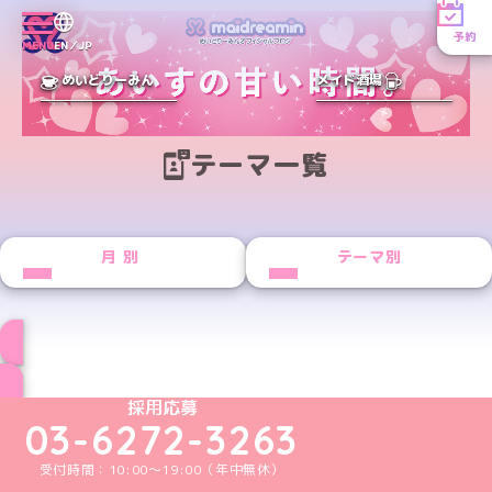
予約
MENU
EN／JP
めいどりーみん
メイド酒場
テーマ一覧
月別
テーマ別
ブログ トップページへ
めいどりーみんTikTok公式アカウント
めいどりーみんX公式アカウント
めいどりーみんInstagram公式アカウント
めいどりーみんFacebook公式アカウン
めいどりーみんYouTube公式アカ
採用応募
03-6272-3263
受付時間：10:00～19:00（年中無休）