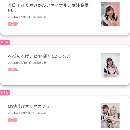
本日！さくやみかんファイナル、受注物販
申...
2024年12月17日 07時49分
3
3
へぶんずげぃと14周年(⑉>ᴗ<ﾉﾉﾞ
2024年12月01日 04時32分
2
2
ぱぴぱぴさくやカフェ
2024年11月29日 19時52分
4
3