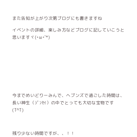
また告知が上がり次第ブログにも書きますね
イベントの詳細、楽しみ方などブログに記していこうと
思いますヾ(•ω•`*)
今までめいどりーみんで、ヘブンズで過ごした時間は、
長い神生（ｼﾞﾝｾｲ）の中でとっても大切な宝物です
(T^T)
残り少ない時間ですが、、！！