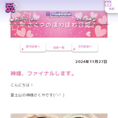
予約
MENU
EN／JP
めいどりーみん
メイド酒場
前の記事へ
次の記事へ
記事一覧
2024年11月27日
神様、ファイナルします。
こんにちは！
富士山の神様さくやです(˶'ᵕ'˶ )‪︎