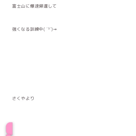
富士山に爆速帰還して
強くなる訓練中( ˙³˙)⇝
さくやより
プロフィール