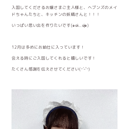
入国してくださるお嬢さまご主人様と、ヘブンズのメイ
ドちゃんたちと、キッチンの妖精さんと！！！
いっぱい思い出を作りたいです(๑o̴̶̷᷄﹏o̴̶̷̥᷅๑)
12月は多めにお給仕に入っています！
会える時にご入国してくれると嬉しいです！
たくさん感謝を伝えさせてください(˶´ᵕ`˶)