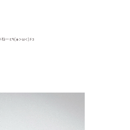
明日はみんなへぶんずげぃとにオムライス食べに来てくださいねーε٩(๑>ω<)۶з