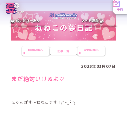
予約
MENU
EN／JP
めいどりーみん
メイド酒場
前の記事へ
次の記事へ
記事一覧
2023年03月07日
まだ絶対いけるよ♡
にゃんぱす〜ねねこです！₍ᐡ •̀ ̫ •́ ᐡ₎