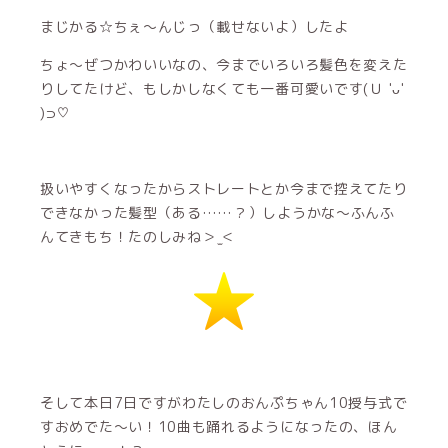
まじかる☆ちぇ〜んじっ（載せないよ）したよ
ちょ〜ぜつかわいいなの、今までいろいろ髪色を変えた
りしてたけど、もしかしなくても一番可愛いです(Ｕ 'ᴗ'
)⊃♡
扱いやすくなったからストレートとか今まで控えてたり
できなかった髪型（ある……？）しようかな〜ふんふ
んてきもち！たのしみね＞ ̫＜
そして本日7日ですがわたしのおんぷちゃん10授与式で
すおめでた〜い！10曲も踊れるようになったの、ほん