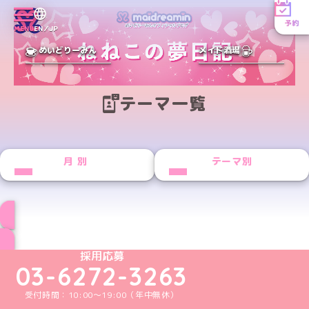
予約
MENU
EN／JP
めいどりーみん
メイド酒場
テーマ一覧
月別
テーマ別
ブログ トップページへ
めいどりーみんTikTok公式アカウント
めいどりーみんX公式アカウント
めいどりーみんInstagram公式アカウント
めいどりーみんFacebook公式アカウン
めいどりーみんYouTube公式アカ
採用応募
03-6272-3263
受付時間：10:00～19:00（年中無休）