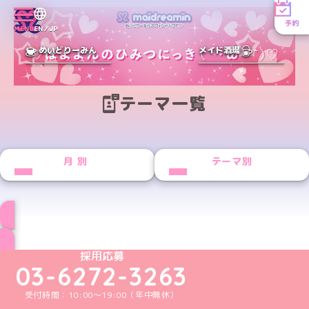
予約
MENU
EN／JP
めいどりーみん
メイド酒場
テーマ一覧
月別
テーマ別
ブログ トップページへ
めいどりーみんTikTok公式アカウント
めいどりーみんX公式アカウント
めいどりーみんInstagram公式アカウント
めいどりーみんFacebook公式アカウン
めいどりーみんYouTube公式アカ
採用応募
03-6272-3263
受付時間：10:00～19:00（年中無休）