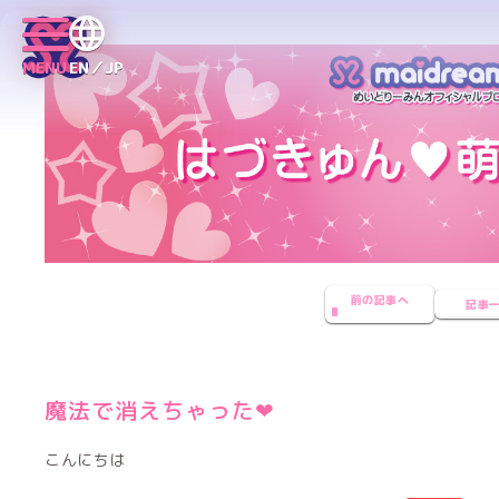
MENU
EN／JP
前の記事へ
記事
魔法で消えちゃった❤︎
こんにちは