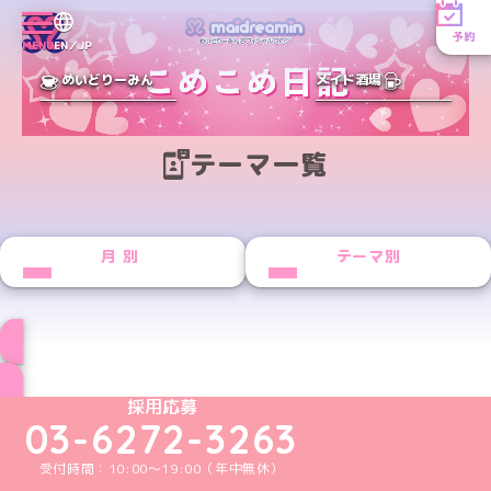
予約
MENU
EN／JP
めいどりーみん
メイド酒場
テーマ一覧
月別
テーマ別
ブログ トップページへ
めいどりーみんTikTok公式アカウント
めいどりーみんX公式アカウント
めいどりーみんInstagram公式アカウント
めいどりーみんFacebook公式アカウン
めいどりーみんYouTube公式アカ
採用応募
03-6272-3263
受付時間：10:00～19:00（年中無休）