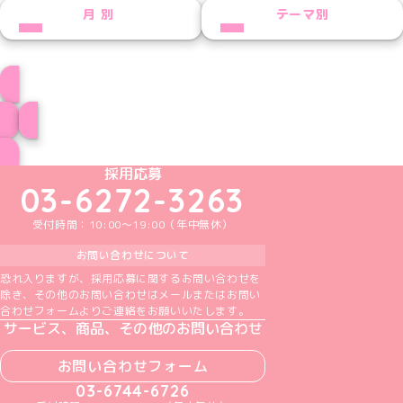
NEXT
月別
テーマ別
しずくプロフィール
ブログ トップページへ
めいどりーみんTikTok公式アカウント
めいどりーみんX公式アカウント
めいどりーみんInstagram公式アカウント
めいどりーみんFacebook公式アカウン
めいどりーみんYouTube公式アカ
採用応募
03-6272-3263
受付時間：10:00～19:00（年中無休）
お問い合わせについて
恐れ入りますが、採用応募に関するお問い合わせを
除き、その他のお問い合わせはメールまたはお問い
合わせフォームよりご連絡をお願いいたします。
サービス、商品、その他のお問い合わせ
お問い合わせフォーム
03-6744-6726