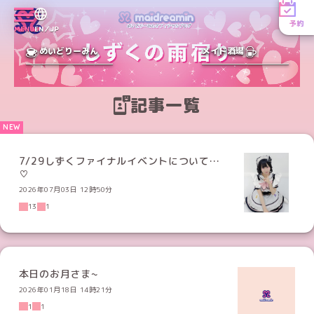
予約
MENU
EN／JP
めいどりーみん
メイド酒場
記事一覧
7/29しずくファイナルイベントについて…
♡
2026年07月03日 12時50分
13
1
本日のお月さま~
2026年01月18日 14時21分
1
1