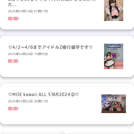
た...
2025年04月14日 07時17分
5
0
♡4/2〜4/6までアイドルZ修行留学です♡
2025年04月04日 15時53分
1
1
♡MOE kawaii ALL STAR2024②♡
2025年03月22日 20時11分
2
1