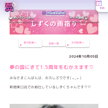
予約
MENU
EN／JP
めいどりーみん
メイド酒場
前の記事へ
次の記事へ
記事一覧
2024年10月05日
夢の国にきて1.5周年をむかえます♡
みなさまこんばんは、お久しぶりです( ᴗ ̫ ᴗ )
新宿東口店でお給仕しているしずくちゃんです♡♡