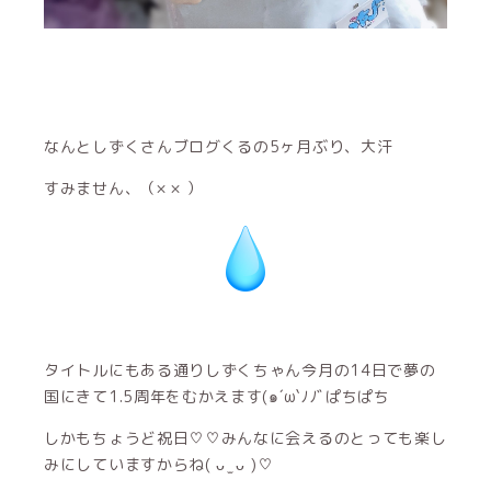
なんとしずくさんブログくるの5ヶ月ぶり、大汗
すみません、（× × ）
タイトルにもある通りしずくちゃん今月の14日で夢の
国にきて1.5周年をむかえます(๑´ω`ﾉﾉﾞぱちぱち
しかもちょうど祝日♡♡みんなに会えるのとっても楽し
みにしていますからね( ᴗ ̫ ᴗ )♡